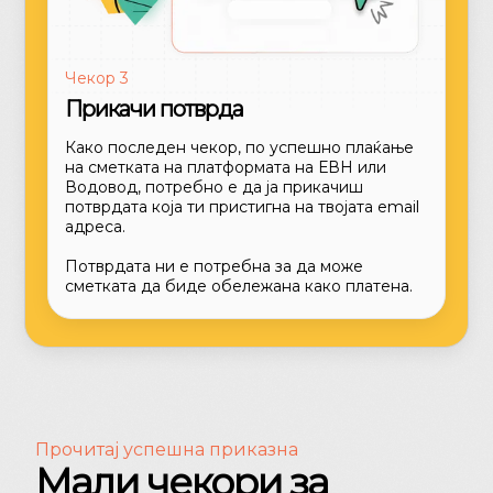
Чекор 3
Прикачи потврда
Како последен чекор, по успешно плаќање
на сметката на платформата на ЕВН или
Водовод, потребно е да ја прикачиш
потврдата која ти пристигна на твојата email
адреса.
Потврдата ни е потребна за да може
сметката да биде обележана како платена.
Прочитај успешнa приказнa
Мали чекори за