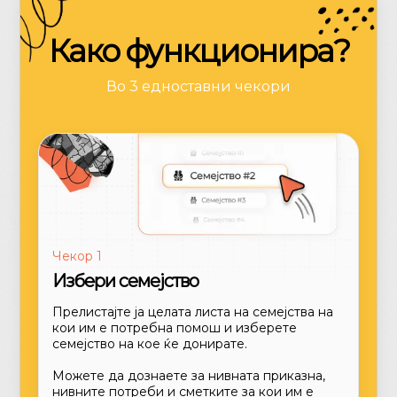
Како функционира
?
Во 3 едноставни чекори
Чекор 1
Избери семејство
Прелистајте ја целата листа на семејства на
кои им е потребна помош и изберете
семејство на кое ќе донирате.
Можете да дознаете за нивната приказна,
нивните потреби и сметките за кои им е