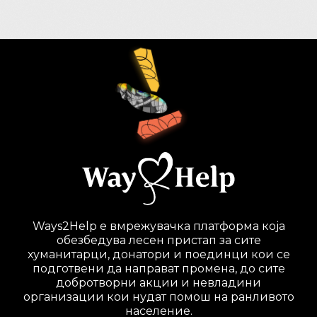
Ways2Help е вмрежувачка платформа која
oбезбедува лесен пристап за сите
хуманитарци, донатори и поединци кои се
подготвени да направат промена, до сите
добротворни акции и невладини
организации кои нудат помош на ранливото
население.