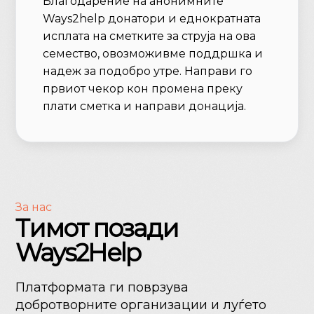
Благодарение на анонимните
Ways2help донатори и еднократната
исплата на сметките за струја на ова
семество, овозможивме поддршка и
надеж за подобро утре. Направи го
првиот чекор кон промена преку
плати сметка и направи донација.
За нас
Тимот позади
Ways2Help
Платформата ги поврзува
добротворните организации и луѓето