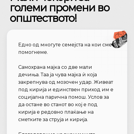
големи промени во
општеството!
Едно од многуте семејста на кои сме
помогнеме.
Самохрана мајка со две мали
дечиња. Таа ја чува мајка ѝ која
закрепнува од мозочен удар. Живеат
под кирија и единствен приход им е
социјална парична помош. Услов за
да остане во станот во кој е под
кирија е редовно плаќање на
сметките за струја и кирија.