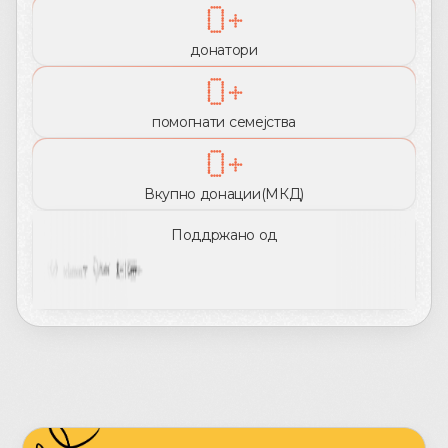
0
+
донатори
0+
помогнати семејства
0+
Вкупно донации
(
МКД
)
Поддржано од