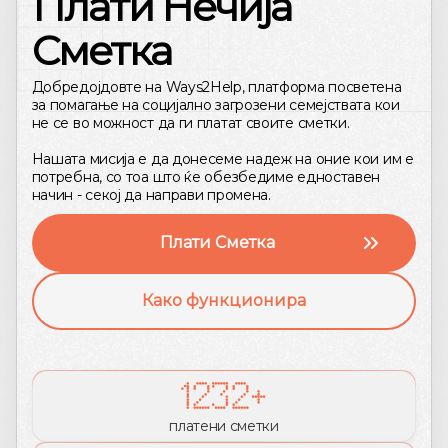
Плати Нечија
Сметка
Добредојдовте на Ways2Help, платформа посветена
за помагање на социјално загрозени семејствата кои
не се во можност да ги платат своите сметки.
Нашата мисија е да донесеме надеж на оние кои им е
потребна, со тоа што ќе обезбедиме едноставен
начин - секој да направи промена.
Плати Сметка
Како функционира
1232
+
платени сметки