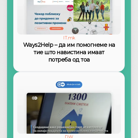
IT.mk
Ways2Help – да им помогнеме на
тие што навистина имаат
потреба од тоа
DW