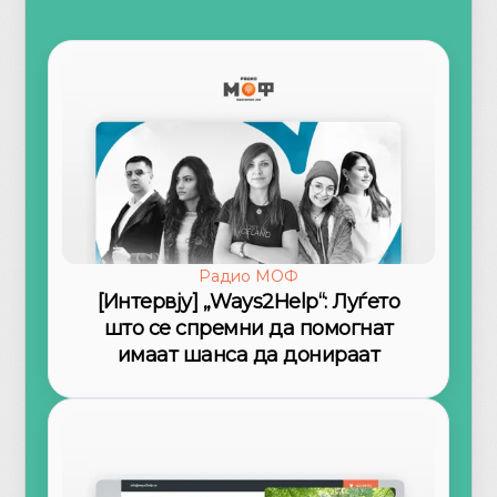
Радио МОФ
[Интервју] „Ways2Help“: Луѓето
што се спремни да помогнат
имаат шанса да донираат